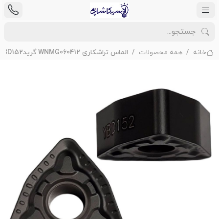
خانه
همه محصولات
الماس تراشکاری WNMG060412 گریدPM YBD152 برند ZCC مخصوص برشکاری فولاد