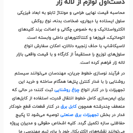
دست‌اول لوازم از لاله زار
محاسبه قیمت نهایی طراحی و مونتاژ تابلو به ابعاد فیزیکی
سلول ایستاده یا دیواری، ضخامت بدنه، نوع روکش
الکترو‌استاتیک و به خصوص چگالی و اصالت برند کلیدهای
اتوماتیک، فیوزها و کنتاکتورهای داخلی وابسته است.
لاسیکاشاپ با حذف زنجیره دلالان، امکان سفارش انواع
سلول‌های توزیع را مستقیماً از کارگاه و با قیمت واقعی بازار
لاله زار فراهم کرده است
.
در فرآیند نوسازی خطوط جریان، مهندسان می‌توانند سیستم
روشنایی را با مَدار کنترل پنل‌ها همگام ساخته و خرید این
تجهیزات را در کنار انواع
چراغ روشنایی
ثبت کنند؛ در حالی که
برای ایمن‌سازی کامل خطوط انتقال قدرت، استفاده از کابل‌های
منعطف چندرشته همچون
کابل برق
در کنار قطعات قطع خودکار
مَدار در بخش
تجهیزات برق صنعتی
توصیه می‌شود تا پکیج
حفاظتی سازه تکمیل گردد. کلیه اشخاص حقوقی و مدیران پروژه
می‌توانند نقشه‌های الکتریکال خود را برای تیم مهندسی ما