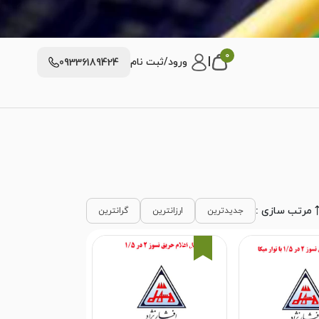
0
|
ورود/ثبت نام
09336189424
مرتب سازی :
جدیدترین
ارزانترین
گرانترین
4%