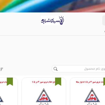
3%
3%
2%