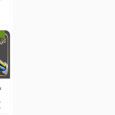
کا
0
0