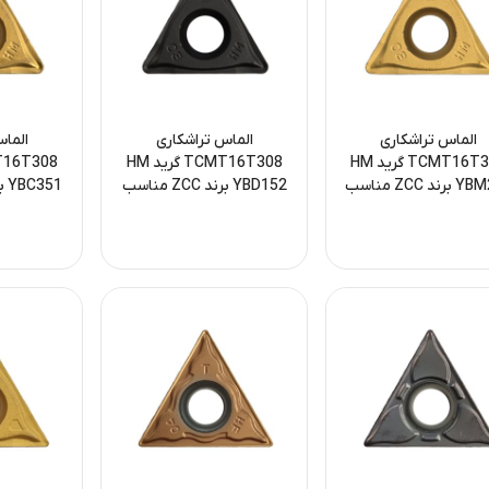
الماس تراشکاری
الماس تراشکاری
الماس
TCMT16T308 گرید HM
TCMT16T308 گرید HM
YBM251 برند ZCC مناسب
YBD152 برند ZCC مناسب
ستیل و فولاد آلیاژی
تراش‌کاری فولاد و چدن
تراش ف