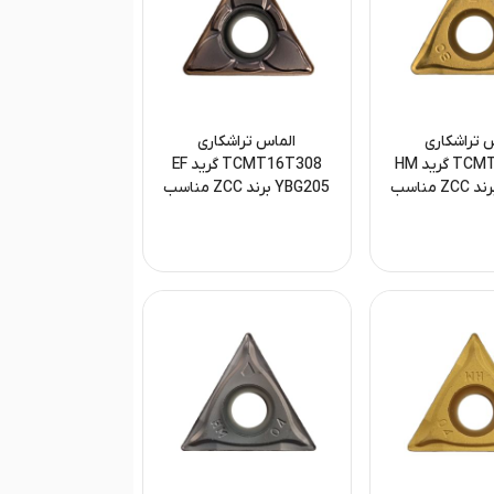
 تراشکاری
الماس تراشکاری
TCMT16T308 گرید HM
TCMT16T308 گرید EF
YBC351 برند ZCC مناسب
YBG205 برند ZCC مناسب
ولاد و چدن
فینیشینگ آلومینیوم و فلزات
غیرآهنی