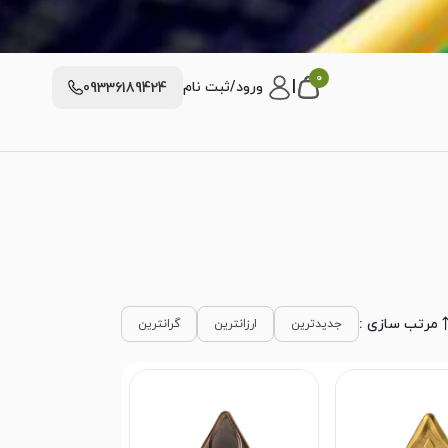
0
|
ورود/ثبت نام
09336189424
مرتب سازی :
جدیدترین
ارزانترین
گرانترین