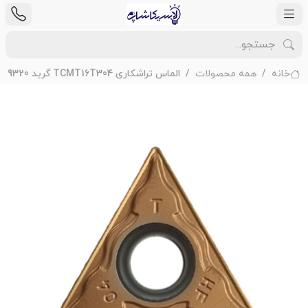
خانه
همه محصولات
الماس تراشکاری TCMT16T304 گرید AHF YB9320 برند ZCC مناسب فینیشینگ آلومینیوم و آلیاژهای غیرآهنی