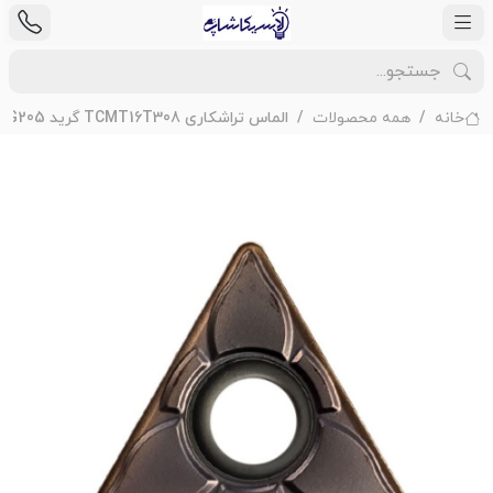
خانه
همه محصولات
الماس تراشکاری TCMT16T308 گرید EF YBG205 برند ZCC مناسب فینیشینگ آلومینیوم و فلزات غیرآهنی