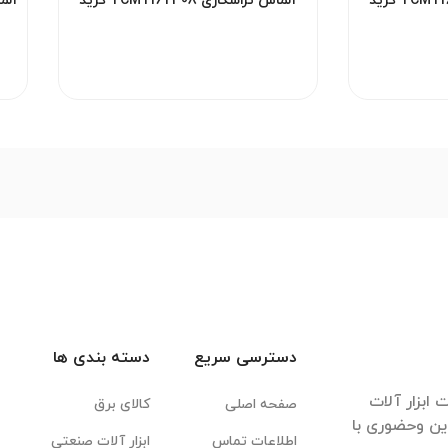
الماس تراشکاری TCMT16T308 گرید
الماس تراشکاری TCMT16T308 گرید
HM  برند ZCC مناسب تراش‌کاری
HM YBC351 برند ZCC مناسب تراش
ن
فولاد و چدن
دسترسی سریع
دسته بندی ها
ابزار آلات
صفحه اصلی
کالای برق
این وحضوری با
اطلاعات تماس
ابزار آلات صنعتی