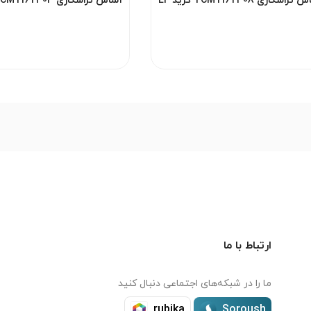
الماس تراشکاری TCMT16T308 گرید EF
YBG205 برند ZCC مناسب فینیشینگ
YBG202 برند ZCC م
آلومینیوم و فلزات غیرآهنی
آلومینیوم و فلزات غیرآ
ارتباط با ما
ما را در شبکه‌های اجتماعی دنبال کنید
rubika
Soroush