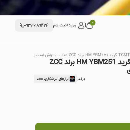
0
|
ورود/ثبت نام
09336189424
الماس تراشکاری TCMT16T304 گرید HM YBM251 برند ZCC
ی
برند:
ابزارهای تراشکاری zcc