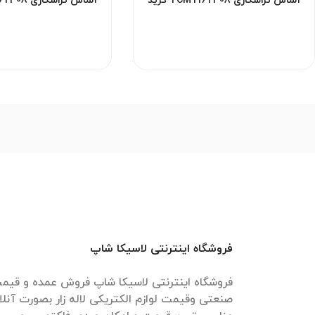
الماس تراشکاری TCMT16T308 گرید
HM YBM251 برند ZCC مناسب استیل و
YBD152
فولاد آلیاژی
فولاد و چد
فروشگاه اینترنتی لاسیکا شاپ
فروشگاه اینترنتی لاسیکا شاپ فروش عمده و قیمت 
صنعتی وقیمت لوازم الکتریکی لاله زار بصورت آنل