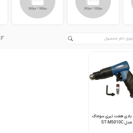
بادی هفت تیری سوماک
مدل ST-M5010C