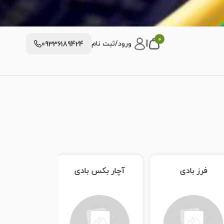
0
|
ورود/ثبت نام
09336189424
آچار بکس بادی
گریس پمپ بادی
واسکازین پم