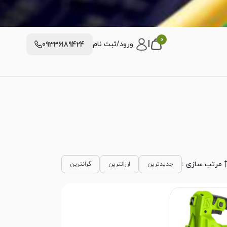
0
|
ورود/ثبت نام
09336189424
مرتب سازی :
جدیدترین
ارزانترین
گرانترین