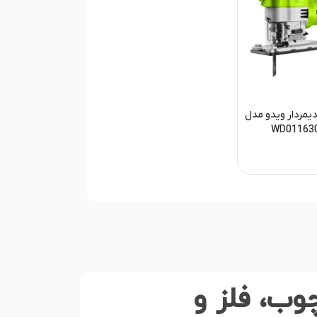
 دیمردار ویدو مدل
WD01163
وب، فلز و