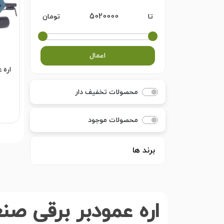
تا
تومان
اعمال
اره 
محصولات تخفیف دار
محصولات موجود
برند ها
اره عمودبر برقی صن