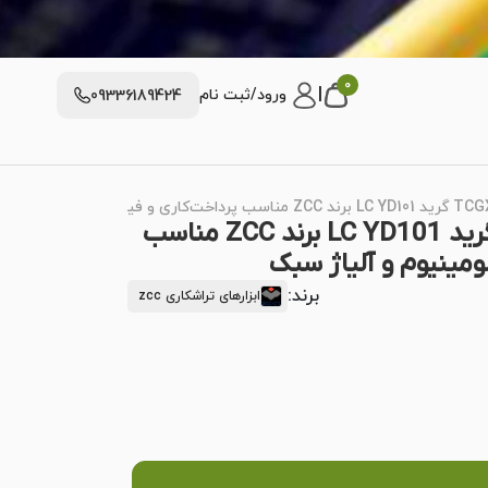
0
|
ورود/ثبت نام
09336189424
الماس تراشکاری TCGX110204 گرید LC YD101 برند ZCC مناسب
ومینیوم و آلیاژ سبک
برند:
ابزارهای تراشکاری zcc