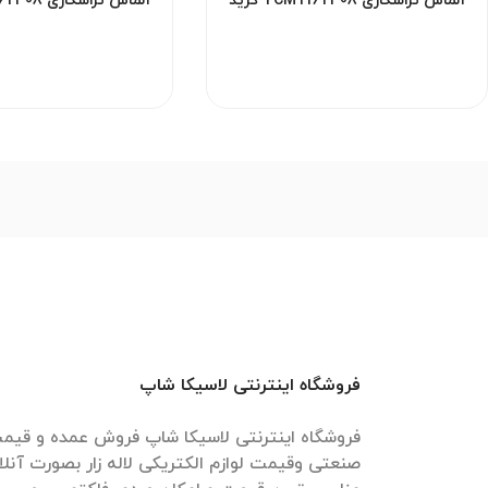
الماس تراشکاری TCMT16T308 گرید
HM YBM251 برند ZCC مناسب استیل و
YBD152
فولاد آلیاژی
فولاد و چد
فروشگاه اینترنتی لاسیکا شاپ
فروشگاه اینترنتی لاسیکا شاپ فروش عمده و قیمت 
صنعتی وقیمت لوازم الکتریکی لاله زار بصورت آنل