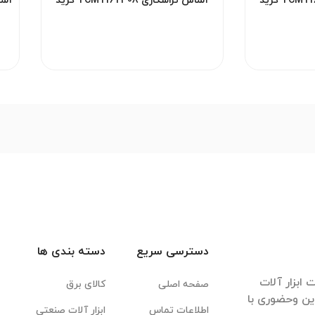
الماس تراشکاری TCMT16T308 گرید
الماس تراشکاری TCMT16T308 گرید
HM  برند ZCC مناسب تراش‌کاری
HM YBC351 برند ZCC مناسب تراش
ن
فولاد و چدن
دسترسی سریع
دسته بندی ها
ابزار آلات
صفحه اصلی
کالای برق
این وحضوری با
اطلاعات تماس
ابزار آلات صنعتی