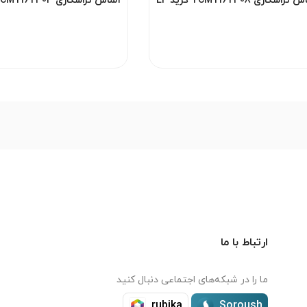
الماس تراشکاری TCMT16T308 گرید EF
YBG205 برند ZCC مناسب فینیشینگ
YBG202 برند ZCC م
آلومینیوم و فلزات غیرآهنی
آلومینیوم و فلزات غیرآ
ارتباط با ما
ما را در شبکه‌های اجتماعی دنبال کنید
rubika
Soroush