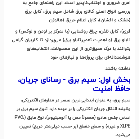
امری ضروری و اجتناب‌ناپذیر است. این راهنمای جامع به
بررسی انواع اصلی کالای برق شامل سیم برق، کابل برق
(خشک
و افشان
)
، کابل اعلام حریق
(
هالوژن
فری
)
، کابل تلفن، چراغ روشنایی (با تمرکز بر لومن و لوکس) و
تابلو برق
(
و اهمیت تعمیر
تابلو برق
)
می‌پردازد تا کاربران گرامی
بتوانند با درک عمیق‌تری از این محصولات، انتخاب‌های
هوشمندانه‌ای برای پروژه‌ها و نیازهای خود
داشته باشند
.
بخش اول: سیم برق - رسانای جریان،
حافظ امنیت
سیم برق، به عنوان ابتدایی‌ترین عنصر در مدارهای الکتریکی،
وظیفه انتقال جریان الکتریکی را بر عهده دارد. تنوع سیم برق بر
اساس جنس هادی (معمولاً مس یا آلومینیوم)، نوع عایق
(PVC
،
XLPE
و غیره
)
و سطح مقطع (بر حسب میلی‌متر مربع) تعیین
می‌شود
.