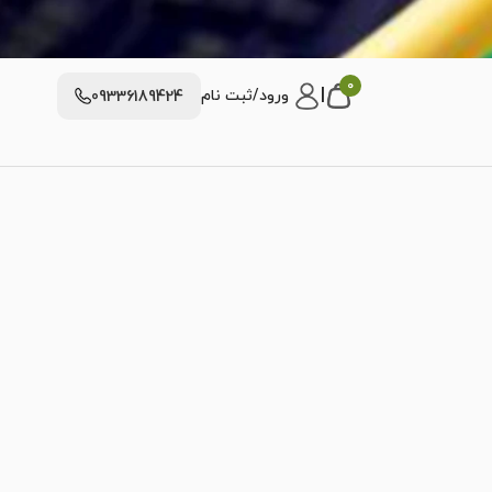
0
|
ورود/ثبت نام
09336189424