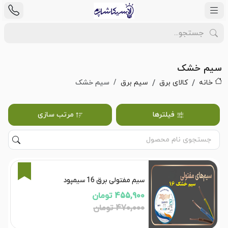
سیم خشک
خانه
کالای برق
سیم برق
سیم خشک
فیلترها
مرتب سازی
3%
سیم مفتولی برق 16 سیمپود
455,900 تومان
470,000 تومان