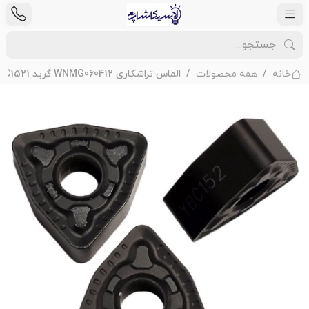
خانه
همه محصولات
الماس تراشکاری WNMG060412 گرید PM YBC1521 برند ZCC مخصوص برشکاری فولاد