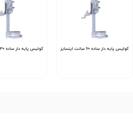
کولیس پایه دار ساده 60 سانت اینسایز
مدل 600-1250
مدل 300-1250