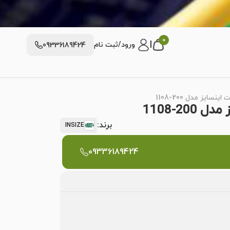
0
|
ورود/ثبت نام
09336189424
برند:
INSIZE
09336189424