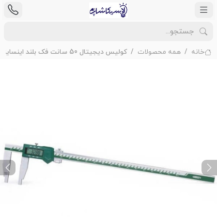
خانه
همه محصولات
کولیس دیجیتال 50 سانت فک بلند اینسایز مدل 505-1106
ext
Previous