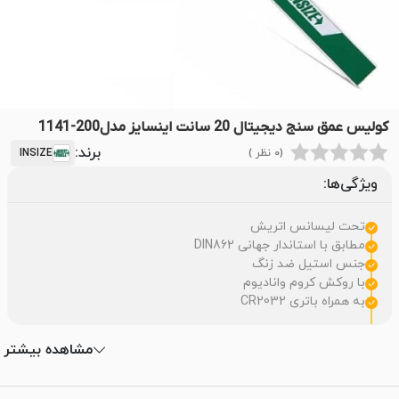
کولیس عمق سنج دیجیتال 20 سانت اینسایز مدل200-1141
برند:
(0 نظر )
INSIZE
ویژگی‌ها:
تحت لیسانس اتریش
مطابق با استاندار جهانی DIN862
جنس استیل ضد زنگ
با روکش کروم وانادیوم
به همراه باتری CR2032
مشاهده بیشتر