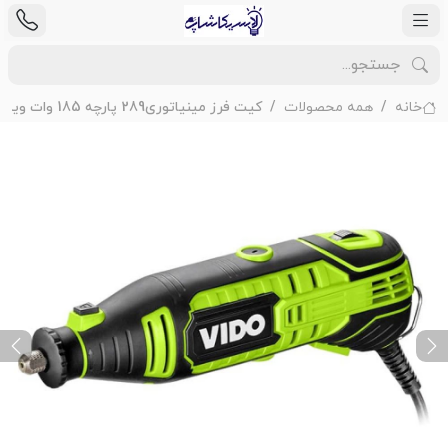
خانه
همه محصولات
کیت فرز مینیاتوری289 پارچه 185 وات ویدو مدل WD010710185
ext
Previous