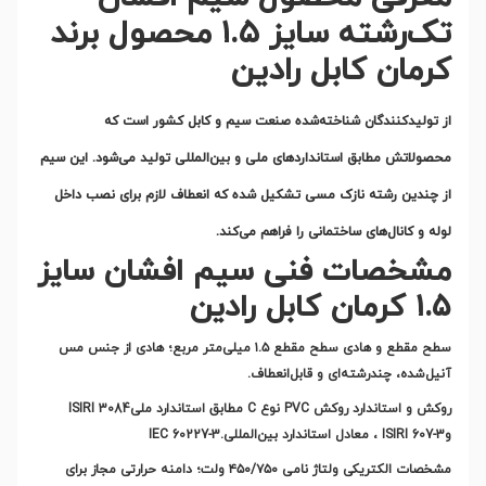
تک‌رشته سایز ۱.۵ محصول برند
کرمان کابل رادین
از تولیدکنندگان شناخته‌شده صنعت سیم و کابل کشور است که
محصولاتش مطابق استانداردهای ملی و بین‌المللی تولید می‌شود. این سیم
از چندین رشته نازک مسی تشکیل شده که انعطاف لازم برای نصب داخل
لوله و کانال‌های ساختمانی را فراهم می‌کند
.
مشخصات فنی سیم افشان سایز
۱.۵ کرمان کابل رادین
سطح مقطع و هادی سطح مقطع
۱.۵
میلی‌متر مربع؛ هادی از جنس مس
آنیل‌شده، چندرشته‌ای و قابل‌انعطاف
.
روکش و استاندارد روکش
PVC
نوع
C
مطابق استاندارد ملی
ISIRI 3084
و
ISIRI 607-3
، معادل استاندارد بین‌المللی
IEC 60227-3.
مشخصات الکتریکی ولتاژ نامی
۴۵۰/۷۵۰
ولت؛ دامنه حرارتی مجاز برای