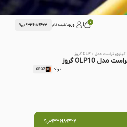
0
|
ورود/ثبت نام
09336189424
برند:
GROZ
09336189424