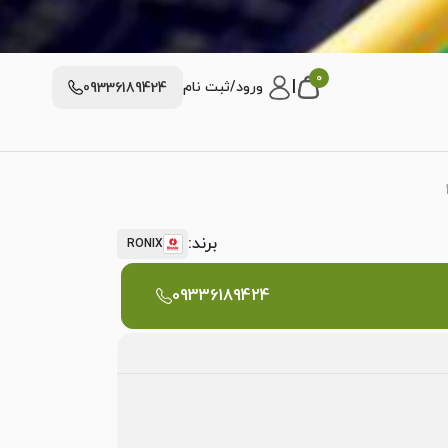
0
|
ورود/ثبت نام
09336189424
برند:
RONIX
09336189424