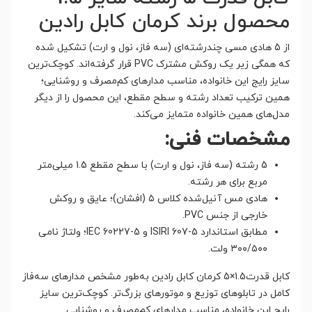
محصول برند کرمان کابل رادین
از 5 هادی مسی چندرشته‌ای (سه فاز، نول و ارت) تشکیل شده
که همگی زیر یک روکش مشترک PVC قرار گرفته‌اند. کوچک‌ترین
سایز رایج این خانواده، مناسب مدارهای کم‌مصرف و روشنایی؛
همین ترکیب تعداد رشته و سطح مقطع، این محصول را از دیگر
مدل‌های همین خانواده متمایز می‌کند.
مشخصات فنی:
5 رشته (سه فاز، نول و ارت) با سطح مقطع 1.5 میلی‌متر
مربع برای هر رشته.
هادی مس آنیل‌شده کلاس ۵ (افشان)؛ عایق و روکش
خارجی از جنس PVC.
مطابق استاندارد ISIRI 607-5 و IEC 60227-5؛ ولتاژ نامی
۳۰۰/۵۰۰ ولت.
کابل قدرت1.5×5 کرمان کابل رادین به‌طور مشخص مدارهای سه‌فاز
کامل در تابلوهای توزیع و موتورهای بزرگ‌تر. کوچک‌ترین سایز
رایج این خانواده، مناسب مدارهای کم‌مصرف و روشنایی.