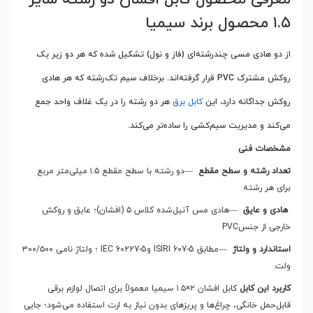
۱.۵ محصول برند سیمیا
از دو هادی مسی چندرشته‌ای (فاز و نول) تشکیل شده که هر دو زیر یک
روکش مشترک
PVC
قرار گرفته‌اند. برخلاف سیم تک‌رشته که هر هادی
روکش جداگانه دارد، این
کابل برق
هر دو رشته را در یک غلاف واحد جمع
می‌کند و مدیریت سیم‌کشی را ساده‌تر می‌کند
.
مشخصات فنی
تعداد رشته و سطح مقطع
—
دو رشته با سطح مقطع ۱.۵ میلی‌متر مربع
برای هر رشته
هادی و عایق
—
هادی مس آنیل‌شده کلاس ۵ (افشان)؛ عایق و روکش
خارجی از جنس
PVC
استاندارد و ولتاژ
—
مطابق
ISIRI 607-5
و
IEC 60227-5
؛ ولتاژ نامی ۳۰۰/۵۰۰
ولت
.
کاربرد این کابل
کابل افشان ۲×۱.۵ سیمیا معمولاً برای اتصال لوازم برقی
قابل‌حمل خانگی، چراغ‌ها و پریزهای بدون نیاز به ارت استفاده می‌شود؛ جایی