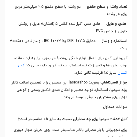
تعداد رشته و سطح مقطع
—
دو رشته با سطح مقطع ۲.۵ میلی‌متر مربع
برای هر رشته
هادی و عایق
—
هادی مس آنیل‌شده کلاس ۵ (افشان)؛ عایق و روکش
خارجی از جنس
PVC
استاندارد و ولتاژ
—
مطابق
ISIRI 607-5
و
IEC 60227-5
؛ ولتاژ نامی ۳۰۰/۵۰۰
ولت
.
کاربرد این کابل برای اتصال لوازم خانگی پرمصرف‌تر بدون نیاز به ارت، مانند
برخی بخاری‌ها و تجهیزات نیمه‌صنعتی سبک، کاربرد دارد؛ جایی که
کابل
افشان
سایز ۱.۵ ظرفیت کافی ندارد
.
چرا از لاسیکاشاپ بخرید:
lasicashop این محصول را با تضمین اصالت کالای
برند سیمیا، استاندارد تولید معتبر و امکان صدور فاکتور رسمی و گواهی
ارزش برای مشتریان حقوقی عرضه می‌کند
.
سوالات متداول
کابل
۲×۲.۵
سیمیا برای چه مصارفی نسبت به سایز
۱.۵
مناسب‌تر است؟
برای تجهیزاتی با بار مصرفی بالاتر مناسب‌تر است، چون جریان مجاز عبوری