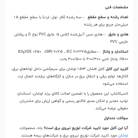
مشخصات فنی
تعداد رشته و سطح مقطع
—
سه رشته (فاز، نول، ارت) با سطح مقطع ۱.۵
میلی‌متر مربع برای هر رشته
هادی و عایق
—
هادی مس آنیل‌شده کلاس ۵؛ عایق
PVC
نوع
D
و روکش
خارجی
PVC
استاندارد و ولتاژ
—
مطابق
IEC 60227-5
،
ISIRI 607-5
،
VDE 0250
و
BS
6500
؛ ولتاژ نامی ۳۰۰/۳۰۰ تا ۳۰۰/۵۰۰ ولت
.
کاربرد این کابل
کابل افشان ۳×۱.۵ لوشان برای سیم‌کشی داخل لوله‌های برق،
کانال‌ها، لوازم برقی و انتقال برق در منازل و کارگاه‌های نیازمند اتصال ارت
استفاده می‌شود
.
لاسیکاشاپ این محصول را با تضمین اصالت کالای برند لوشان، استاندارد
تولید معتبر و امکان صدور فاکتور رسمی و گواهی ارزش برای مشتریان
حقوقی عرضه می‌کند
.
سوالات متداول
آیا این کابل مورد تایید شرکت توزیع نیروی برق است؟
بله، محصولات
لوشان
مورد تایید شرکت توزیع نیروی برق و شرکت‌های بیمه هستند.