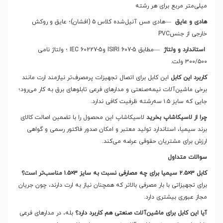
میلی‌متر مربع برای هر رشته
هادی و عایق
—
هادی مس آنیل‌شده کلاس ۵ (افشان)؛ عایق و روکش
خارجی از جنس
PVC
استاندارد و ولتاژ
—
مطابق
ISIRI 607-5
و
IEC 60227-5
؛ ولتاژ نامی
۳۰۰/۵۰۰ ولت
.
کاربرد این کابل
این کابل برای اتصال تجهیزات پرمصرف‌تر نیازمند ارت مانند
برخی ماشین‌آلات نیمه‌صنعتی و مدارهای فرعی تابلوهای برق به کار می‌رود؛
جایی که سایز ۱.۵ سه‌رشته ظرفیت کافی ندارد
.
چرا از لاسیکاشاپ بخرید
لاسیکاشاپ این محصول را با تضمین اصالت کالای
برند سیمیا، استاندارد تولید معتبر و امکان صدور فاکتور رسمی و گواهی
ارزش برای مشتریان حقوقی عرضه می‌کند
.
سوالات متداول
کابل
۳×۲.۵
سیمیا برای چه مصارفی نسبت به سایز
۳×۱.۵
مناسب‌تر است؟
برای تجهیزاتی با بار مصرفی بالاتر که همچنان نیاز به ارت دارند، چون جریان
مجاز عبوری بیشتری دارد.
آیا این کابل برای ماشین‌آلات صنعتی هم کاربرد دارد؟
بله، در مدارهای فرعی