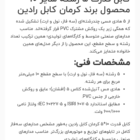
محصول برند کرمان کابل رادین
از 5 هادی مسی چندرشته‌ای (سه فاز، نول و ارت) تشکیل شده
که همگی زیر یک روکش مشترک PVC قرار گرفته‌اند. مناسب
مدارهای صنعتی متوسط و کارگاه‌های تولیدی؛ همین ترکیب تعداد
رشته و سطح مقطع، این محصول را از دیگر مدل‌های همین
خانواده متمایز می‌کند.
مشخصات فنی:
5 رشته (سه فاز، نول و ارت) با سطح مقطع 10 میلی‌متر
مربع برای هر رشته.
هادی مس آنیل‌شده کلاس ۵ (افشان)؛ عایق و روکش
خارجی از جنس PVC.
مطابق استاندارد ISIRI 607-5 و IEC 60227-5؛ ولتاژ نامی
600/1000 ولت.
کابل قدرت 10*5 کرمان کابل رادین به‌طور مشخص مدارهای سه‌فاز
کامل در تابلوهای توزیع و موتورهای بزرگ‌تر. مناسب مدارهای
صنعتی متوسط و کارگاه‌های تولیدی.