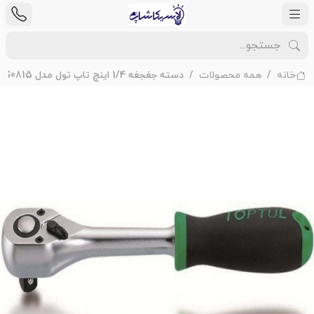
خانه
همه محصولات
دسته جغجغه 1/4 اینچ تاپ تول مدل CJBG0815