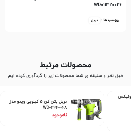
WD011320026
برچسب ها :
دریل
محصولات مرتبط
طبق نظر و سلیقه ی شما محصولات زیر را گردآوری کرده ایم
یلویی رونیکس
دریل بتن کن 5 کیلویی ویدو مدل
WD011320028
ناموجود