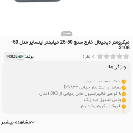
میکرومتر دیجیتال خارج سنج 50-25 میلیمتر اینسایز مدل 50-
3108
برند:
(0 نظر )
INSIZE
ویژگی‌ها:
تحت لیسانس اتریش
مطابق با استاندار جهانی DIN863
با گواهی کالیبراسیون قابل ردیابی از DKD آلمان
جنس استیل ضد زنگ
با روکش کروم وانادیوم
مشاهده بیشتر