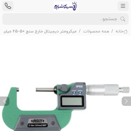
خانه
همه محصولات
میکرومتر دیجیتال خارج سنج 50-25 میلیمتر اینسایز مدل 50-3108
ext
Previous